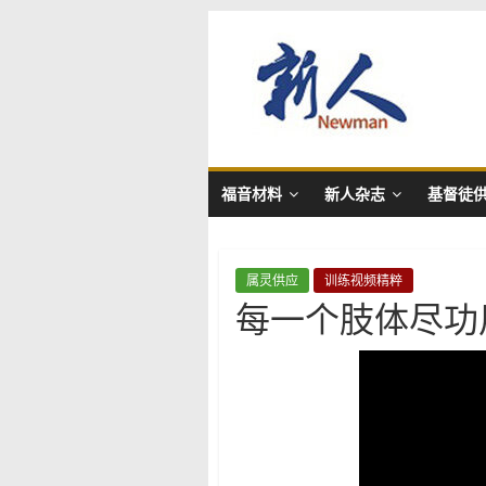
Skip
新
to
content
人
NewMan
福音材料
新人杂志
基督徒
属灵供应
训练视频精粹
每一个肢体尽功