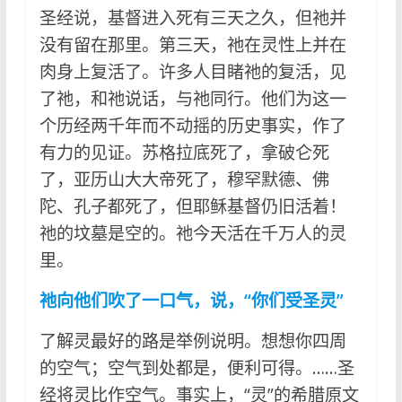
圣经说，基督进入死有三天之久，但祂并
没有留在那里。第三天，祂在灵性上并在
肉身上复活了。许多人目睹祂的复活，见
了祂，和祂说话，与祂同行。他们为这一
个历经两千年而不动摇的历史事实，作了
有力的见证。苏格拉底死了，拿破仑死
了，亚历山大大帝死了，穆罕默德、佛
陀、孔子都死了，但耶稣基督仍旧活着！
祂的坟墓是空的。祂今天活在千万人的灵
里。
祂向他们吹了一口气，说，“你们受圣灵”
了解灵最好的路是举例说明。想想你四周
的空气；空气到处都是，便利可得。……圣
经将灵比作空气。事实上，“灵”的希腊原文