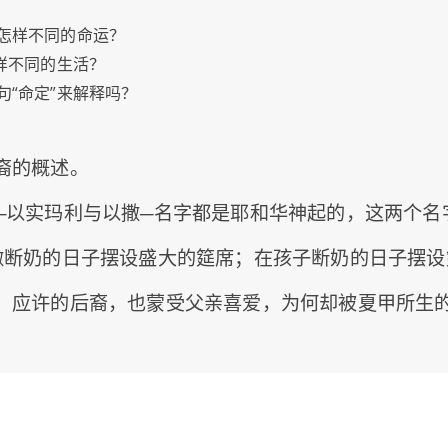
怎样不同的命运？
样不同的生活？
“命定”来解释吗？
裔的概述。
─以实玛利与以撒─名字都是耶和华神起的，这两个名
撒断奶的日子摆设盛大的筵席；在孩子断奶的日子摆设
、应许的后裔，也蒙受父亲喜爱，为何却被夏甲所生