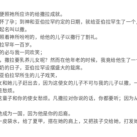
，便照祂所应许的给撒拉成就。
拉怀了孕；到神和亚伯拉罕约定的日期，就给亚伯拉罕生了一个
子起名叫以撒。
罕照着神所吩咐的，给他的儿子以撒行了割礼。
伯拉罕年一百岁。
见的必与我一同欢笑；
说，撒拉要乳养儿女呢？然而在他年老的时候，我竟给他生了一
断奶的日子，亚伯拉罕设摆盛大的筵席。
给亚伯拉罕所生的儿子戏笑，
使女和她儿子赶出去，因为这使女的儿子不可与我的儿子以撒，
是愁烦。
为这童子和你的使女愁烦。凡撒拉对你说的话，你都要听；因为
使他成为一国，因为他是你的后裔。
和一皮袋水，给了夏甲，搭在她的肩上，又把孩子交给她，打发