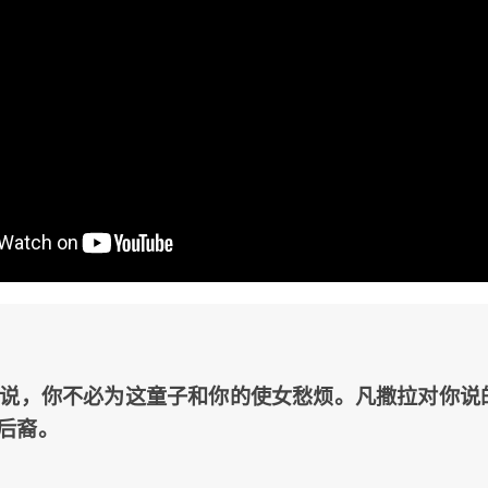
罕说，你不必为这童子和你的使女愁烦。凡撒拉对你说
后裔。