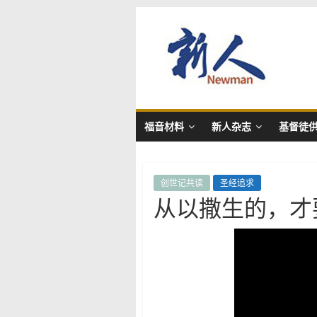
Skip
新
to
content
人
NewMan
福音材料
新人杂志
基督徒
创世记共读
圣经追求
从以撒生的，才