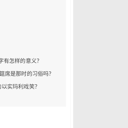
字有怎样的意义？
筵席是那时的习俗吗？
的以实玛利戏笑？