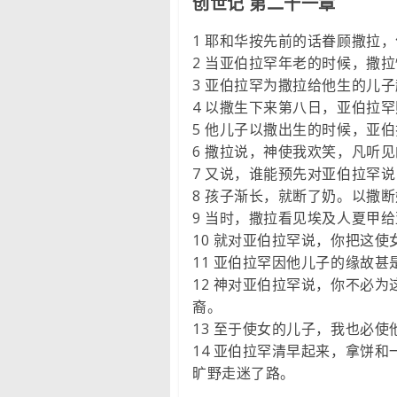
创世记 第二十一章
1 耶和华按先前的话眷顾撒拉
2 当亚伯拉罕年老的时候，撒
3 亚伯拉罕为撒拉给他生的儿
4 以撒生下来第八日，亚伯拉
5 他儿子以撒出生的时候，亚
6 撒拉说，神使我欢笑，凡听
7 又说，谁能预先对亚伯拉罕
8 孩子渐长，就断了奶。以撒
9 当时，撒拉看见埃及人夏甲
10 就对亚伯拉罕说，你把这
11 亚伯拉罕因他儿子的缘故甚
12 神对亚伯拉罕说，你不必
裔。
13 至于使女的儿子，我也必
14 亚伯拉罕清早起来，拿饼
旷野走迷了路。