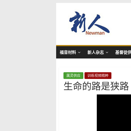
Skip
新
to
content
人
NewMan
福音材料
新人杂志
基督徒
属灵供应
训练视频精粹
生命的路是狭路