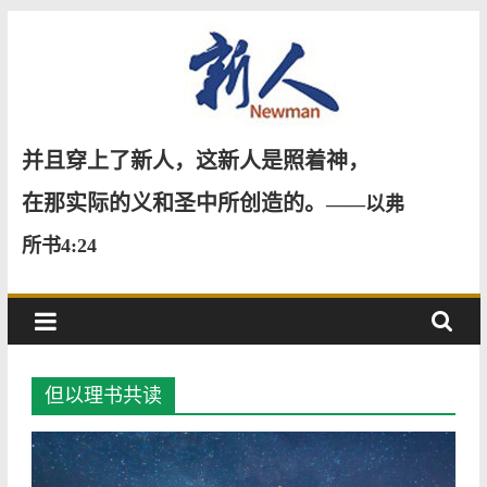
Skip
to
content
新
并且穿上了新人，这新人是照着神，
人
在那实际的义和圣中所创造的。
——以弗
所书4:24
NewMan
但以理书共读