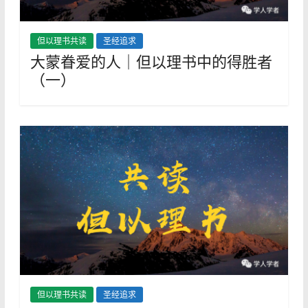
但以理书共读
圣经追求
大蒙眷爱的人｜但以理书中的得胜者
（一）
但以理书共读
圣经追求