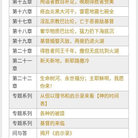
第十五章
殉道者数目补足，晚期得胜者赞美
第十六章
疮血炎黑大河干，雷雹地震七碗全
第十七章
淫乱宗教巴比伦，亡于恶兽敌基督
第十八章
奢华物质巴比伦，猛力扔下海底沉
第十九章
基督婚娶灭敌，两兽扔进火湖
第二十章
得胜者同王千年，撒但无底坑到火湖
第二十一
新天新地，新耶路撒冷
章
第二十二
生命树河、永世福分；主耶稣啊，我愿
章
你来！
专题系列
从但以理书和启示录来看【神的时间
表】
专题系列
各种的被提
专题系列
基督的来临
问与答
揭开《启示录》