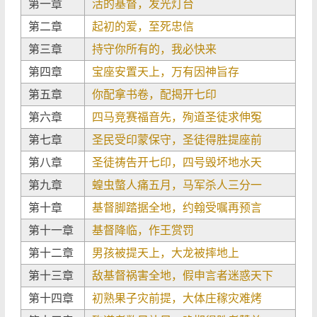
第一章
活的基督，发光灯台
第二章
起初的爱，至死忠信
第三章
持守你所有的，我必快来
第四章
宝座安置天上，万有因神旨存
第五章
你配拿书卷，配揭开七印
第六章
四马竞赛福音先，殉道圣徒求伸冤
第七章
圣民受印蒙保守，圣徒得胜提座前
第八章
圣徒祷告开七印，四号毁坏地水天
第九章
蝗虫螫人痛五月，马军杀人三分一
第十章
基督脚踏据全地，约翰受嘱再预言
第十一章
基督降临，作王赏罚
第十二章
男孩被提天上，大龙被摔地上
第十三章
敌基督祸害全地，假申言者迷惑天下
第十四章
初熟果子灾前提，大体庄稼灾难烤