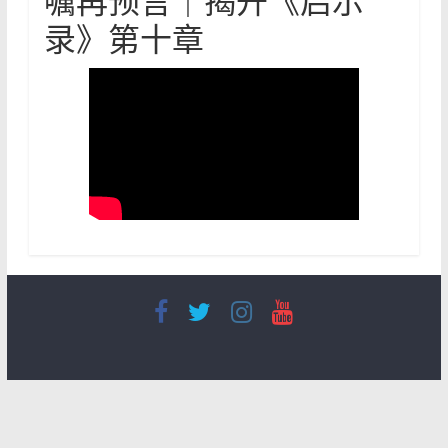
嘱再预言｜揭开《启示
录》第十章