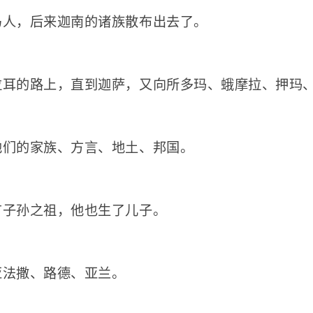
马人，后来迦南的诸族散布出去了。
拉耳的路上，直到迦萨，又向所多玛、蛾摩拉、押玛
他们的家族、方言、地土、邦国。
有子孙之祖，他也生了儿子。
亚法撒、路德、亚兰。