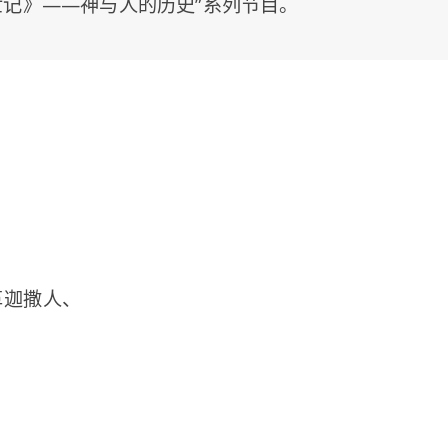
世记》——神与人的历史”系列节目。
、
革迦撒人、
、