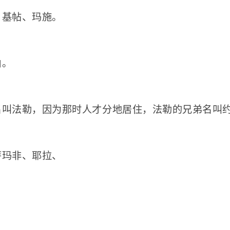
、基帖、玛施。
伯。
名叫法勒，因为那时人才分地居住，法勒的兄弟名叫
萨玛非、耶拉、