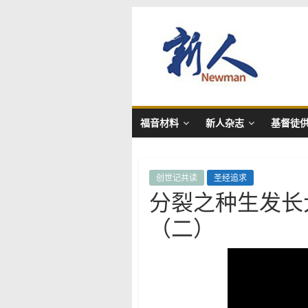
Skip
新
to
content
人
NewMan
福音材料
新人杂志
基督徒
创世记共读
圣经追求
分裂之种生发长
（二）