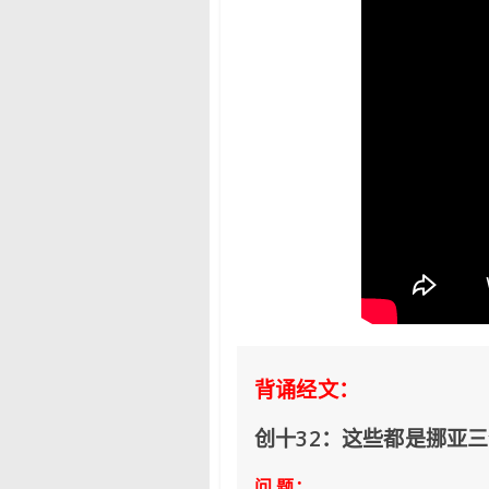
背诵经文：
创十32：这些都是挪亚
问 题：