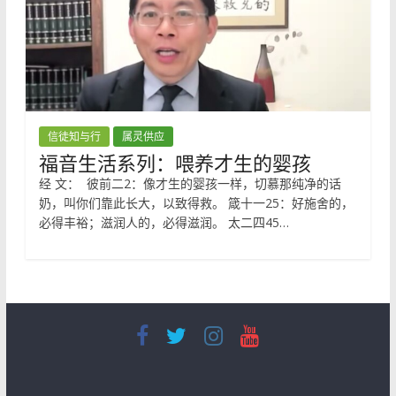
信徒知与行
属灵供应
福音生活系列：喂养才生的婴孩
经 文： 彼前二2：像才生的婴孩一样，切慕那纯净的话
奶，叫你们靠此长大，以致得救。 箴十一25：好施舍的，
必得丰裕；滋润人的，必得滋润。 太二四45…